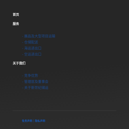
首页
服务
- 展品及大型项目运输
- 仓储配送
- 海运进出口
- 空运进出口
关于我们
- 竞争优势
- 管理层及董事会
- 关于新世纪储运
免责声明 | 隐私声明