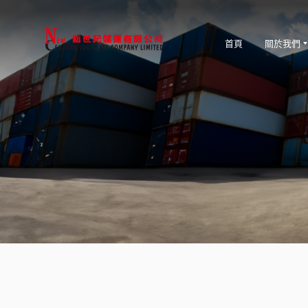
首頁
關於我們
競爭優勢
展品及大型項目運輸
關於我們
服務
管理層及董事會
倉儲配送
關於新世紀儲運
海運進出口
空運進出口