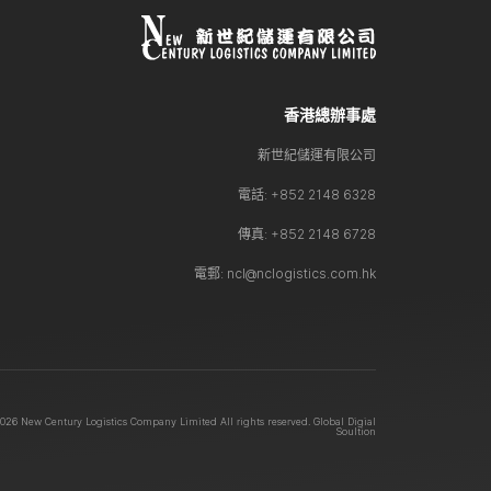
香港總辦事處
新世紀儲運有限公司
電話: +852 2148 6328
傳真: +852 2148 6728
電郵: ncl@nclogistics.com.hk
026 New Century Logistics Company Limited All rights reserved.
Global Digial
Soultion